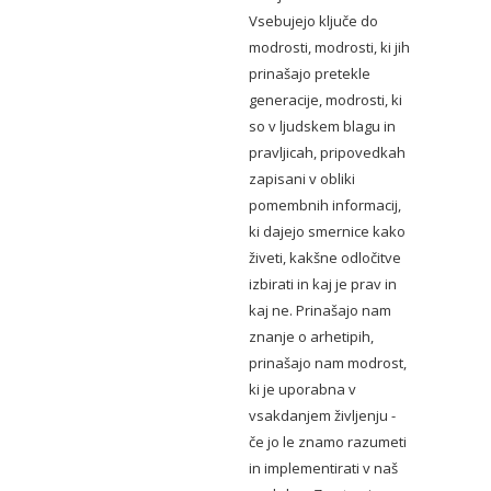
Vsebujejo ključe do
modrosti, modrosti, ki jih
prinašajo pretekle
generacije, modrosti, ki
so v ljudskem blagu in
pravljicah, pripovedkah
zapisani v obliki
pomembnih informacij,
ki dajejo smernice kako
živeti, kakšne odločitve
izbirati in kaj je prav in
kaj ne. Prinašajo nam
znanje o arhetipih,
prinašajo nam modrost,
ki je uporabna v
vsakdanjem življenju -
če jo le znamo razumeti
in implementirati v naš