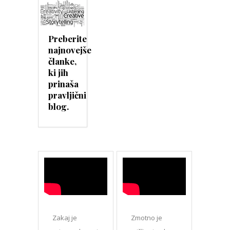
Preberite
najnovejše
članke,
ki jih
prinaša
pravljični
blog.
Zakaj je
Zmotno je