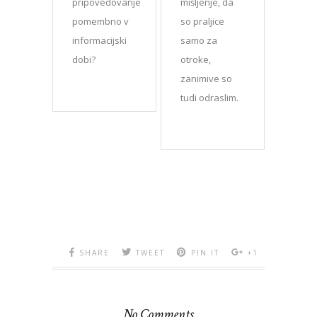
pripovedovanje
mišljenje, da
pomembno v
so praljice
informacijski
samo za
dobi?
otroke,
zanimive so
tudi odraslim.
SHARE
TWEET
PIN IT
+1
No Comments