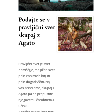
Podajte se v
pravljični svet
skupaj z
Agato
Pravljični svet je svet
domiščjije, magičen svet
poln zanimivih bitij in
poln dogodivščin. Naj
vas prevzame, skupaj z
Agato pa se prepustite
njegovemu čarobnemu
učinku.
Zgodbe in pravljice nas