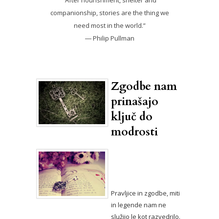
“After nourishment, shelter and
companionship, stories are the thing we
need most in the world.”
― Philip Pullman
Zgodbe nam
prinašajo
ključ do
modrosti
Pravljice in zgodbe, miti
in legende nam ne
služijo le kot razvedrilo.