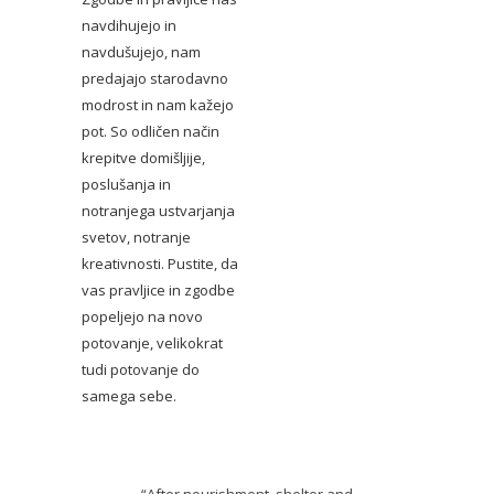
navdihujejo in
navdušujejo, nam
predajajo starodavno
modrost in nam kažejo
pot. So odličen način
krepitve domišljije,
poslušanja in
notranjega ustvarjanja
svetov, notranje
kreativnosti. Pustite, da
vas pravljice in zgodbe
popeljejo na novo
potovanje, velikokrat
tudi potovanje do
samega sebe.