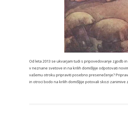
Od leta 2013 se ukvarjam tudi s pripovedovanje zgodb in pr
v neznane svetove in na krilih domišljije odpotovati nov
vašemu otroku pripraviti posebno presenečenje? Pripravi
in otroci bodo na krilih domišljije potovali skozi zanimiv