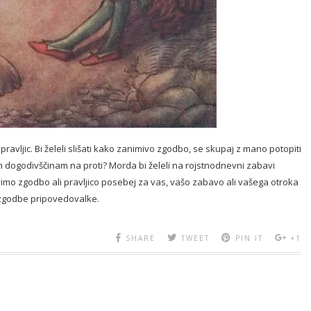
avljic. Bi želeli slišati kako zanimivo zgodbo, se skupaj z mano potopiti
im dogodivščinam na proti? Morda bi želeli na rojstnodnevni zabavi
mo zgodbo ali pravljico posebej za vas, vašo zabavo ali vašega otroka
e zgodbe pripovedovalke.
SHARE
TWEET
PIN IT
+1